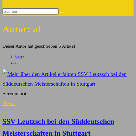
Suche
Diese
umschalten
Website
Autor:
af
durchsuchen
Dieser Autor hat geschrieben 5 Artikel
Start
>
af
Screenshot
News
SSV Leutzsch bei den Süddeutschen
Meisterschaften in Stuttgart