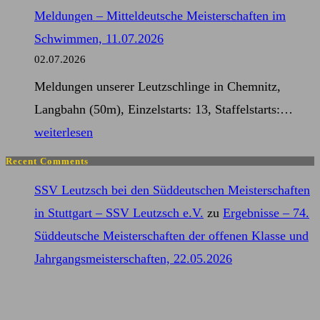
–
Meldungen – Mitteldeutsche Meisterschaften im
57.
Schwimmen, 11.07.2026
Deutsche
02.07.2026
Meisterschaften
Meldungen unserer Leutzschlinge in Chemnitz,
der
Mel
Langbahn (50m), Einzelstarts: 13, Staffelstarts:…
Masters
–
weiterlesen
Kurze
Mitt
Strecken,
Recent Comments
Meis
17.07.2026
SSV Leutzsch bei den Süddeutschen Meisterschaften
im
in Stuttgart – SSV Leutzsch e.V.
zu
Ergebnisse – 74.
Sch
Süddeutsche Meisterschaften der offenen Klasse und
11.0
Jahrgangsmeisterschaften, 22.05.2026