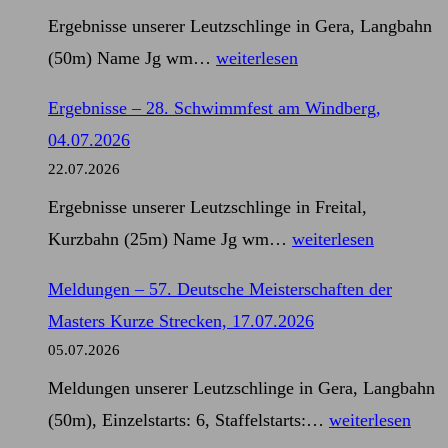
im
Ergebnisse unserer Leutzschlinge in Gera, Langbahn
Schwimmen,
Ergebnisse
(50m) Name Jg wm…
weiterlesen
11.07.2026
–
Ergebnisse – 28. Schwimmfest am Windberg,
57.
04.07.2026
Deutsche
22.07.2026
Meisterschaften
Ergebnisse unserer Leutzschlinge in Freital,
der
Ergebnisse
Kurzbahn (25m) Name Jg wm…
weiterlesen
Masters
–
Kurze
Meldungen – 57. Deutsche Meisterschaften der
28.
Strecken,
Masters Kurze Strecken, 17.07.2026
Schwimmfest
17.07.2026
05.07.2026
am
Meldungen unserer Leutzschlinge in Gera, Langbahn
Windberg,
Meldungen
(50m), Einzelstarts: 6, Staffelstarts:…
weiterlesen
04.07.2026