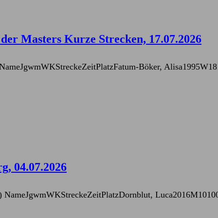
 der Masters Kurze Strecken, 17.07.2026
0m) NameJgwmWKStreckeZeitPlatzFatum-Böker, Alisa1995W1
g, 04.07.2026
 (25m) NameJgwmWKStreckeZeitPlatzDornblut, Luca2016M101