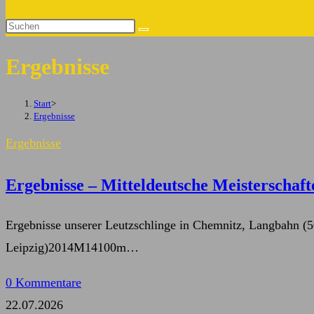
Suche
Diese
umschalten
Website
Ergebnisse
durchsuchen
Start
>
Ergebnisse
Ergebnisse
Ergebnisse – Mitteldeutsche Meisterschaf
Ergebnisse unserer Leutzschlinge in Chemnitz, Langbah
Leipzig)2014M14100m…
0 Kommentare
22.07.2026