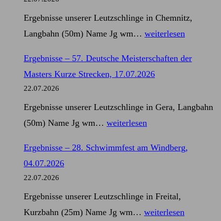
Ergebnisse unserer Leutzschlinge in Chemnitz,
Ergebnisse
Langbahn (50m) Name Jg wm…
weiterlesen
–
Ergebnisse – 57. Deutsche Meisterschaften der
Mitteldeutsche
Masters Kurze Strecken, 17.07.2026
Meisterschaften
22.07.2026
im
Ergebnisse unserer Leutzschlinge in Gera, Langbahn
Schwimmen,
Ergebnisse
(50m) Name Jg wm…
weiterlesen
11.07.2026
–
Ergebnisse – 28. Schwimmfest am Windberg,
57.
04.07.2026
Deutsche
22.07.2026
Meisterschaften
Ergebnisse unserer Leutzschlinge in Freital,
der
Ergebnisse
Kurzbahn (25m) Name Jg wm…
weiterlesen
Masters