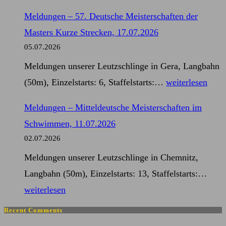
–
Kurze
Meldungen – 57. Deutsche Meisterschaften der
28.
Strecken,
Masters Kurze Strecken, 17.07.2026
Schwimmfest
17.07.2026
05.07.2026
am
Meldungen unserer Leutzschlinge in Gera, Langbahn
Windberg,
Meldungen
(50m), Einzelstarts: 6, Staffelstarts:…
weiterlesen
04.07.2026
–
Meldungen – Mitteldeutsche Meisterschaften im
57.
Schwimmen, 11.07.2026
Deutsche
02.07.2026
Meisterschaften
Meldungen unserer Leutzschlinge in Chemnitz,
der
Mel
Langbahn (50m), Einzelstarts: 13, Staffelstarts:…
Masters
–
weiterlesen
Kurze
Mitt
Strecken,
Recent Comments
Meis