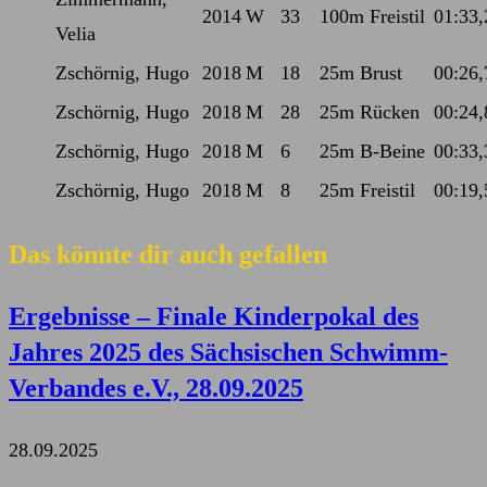
2014
W
33
100m Freistil
01:33,
Velia
Zschörnig, Hugo
2018
M
18
25m Brust
00:26,
Zschörnig, Hugo
2018
M
28
25m Rücken
00:24,
Zschörnig, Hugo
2018
M
6
25m B-Beine
00:33,
Zschörnig, Hugo
2018
M
8
25m Freistil
00:19,
Das könnte dir auch gefallen
Ergebnisse – Finale Kinderpokal des
Jahres 2025 des Sächsischen Schwimm-
Verbandes e.V., 28.09.2025
28.09.2025