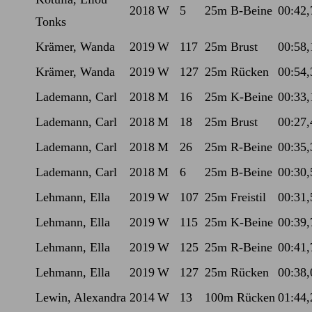
2018
W
5
25m B-Beine
00:42,
Tonks
Krämer, Wanda
2019
W
117
25m Brust
00:58,
Krämer, Wanda
2019
W
127
25m Rücken
00:54,
Lademann, Carl
2018
M
16
25m K-Beine
00:33,
Lademann, Carl
2018
M
18
25m Brust
00:27,
Lademann, Carl
2018
M
26
25m R-Beine
00:35,
Lademann, Carl
2018
M
6
25m B-Beine
00:30,
Lehmann, Ella
2019
W
107
25m Freistil
00:31,
Lehmann, Ella
2019
W
115
25m K-Beine
00:39,
Lehmann, Ella
2019
W
125
25m R-Beine
00:41,
Lehmann, Ella
2019
W
127
25m Rücken
00:38,
Lewin, Alexandra
2014
W
13
100m Rücken
01:44,