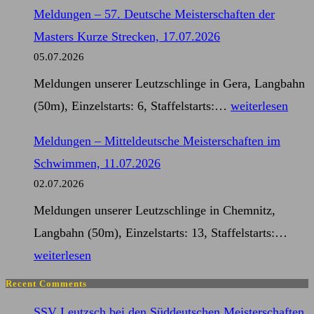
–
Kurze
Meldungen – 57. Deutsche Meisterschaften der
28.
Strecken,
Masters Kurze Strecken, 17.07.2026
Schwimmfest
17.07.2026
05.07.2026
am
Meldungen unserer Leutzschlinge in Gera, Langbahn
Windberg,
Meldungen
(50m), Einzelstarts: 6, Staffelstarts:…
weiterlesen
04.07.2026
–
Meldungen – Mitteldeutsche Meisterschaften im
57.
Schwimmen, 11.07.2026
Deutsche
02.07.2026
Meisterschaften
Meldungen unserer Leutzschlinge in Chemnitz,
der
Mel
Langbahn (50m), Einzelstarts: 13, Staffelstarts:…
Masters
–
weiterlesen
Kurze
Mitt
Strecken,
Recent Comments
Meis
17.07.2026
SSV Leutzsch bei den Süddeutschen Meisterschaften