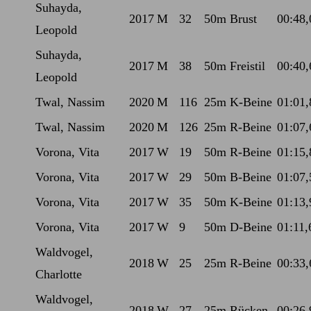
Suhayda,
2017
M
32
50m Brust
00:48,
Leopold
Suhayda,
2017
M
38
50m Freistil
00:40,
Leopold
Twal, Nassim
2020
M
116
25m K-Beine
01:01,
Twal, Nassim
2020
M
126
25m R-Beine
01:07,
Vorona, Vita
2017
W
19
50m R-Beine
01:15,
Vorona, Vita
2017
W
29
50m B-Beine
01:07,
Vorona, Vita
2017
W
35
50m K-Beine
01:13,
Vorona, Vita
2017
W
9
50m D-Beine
01:11,
Waldvogel,
2018
W
25
25m R-Beine
00:33,
Charlotte
Waldvogel,
2018
W
27
25m Rücken
00:26,