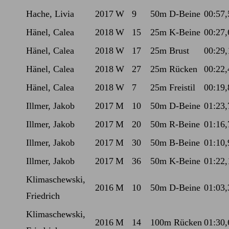
Hache, Livia
2017
W
9
50m D-Beine
00:57,
Hänel, Calea
2018
W
15
25m K-Beine
00:27,
Hänel, Calea
2018
W
17
25m Brust
00:29,
Hänel, Calea
2018
W
27
25m Rücken
00:22,
Hänel, Calea
2018
W
7
25m Freistil
00:19,
Illmer, Jakob
2017
M
10
50m D-Beine
01:23,
Illmer, Jakob
2017
M
20
50m R-Beine
01:16,
Illmer, Jakob
2017
M
30
50m B-Beine
01:10,
Illmer, Jakob
2017
M
36
50m K-Beine
01:22,
Klimaschewski,
2016
M
10
50m D-Beine
01:03,
Friedrich
Klimaschewski,
2016
M
14
100m Rücken
01:30,