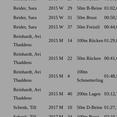
Reider, Sara
2015
W
29
50m B-Beine
01:02,
Reider, Sara
2015
W
31
50m Brust
00:50,
Reider, Sara
2015
W
37
50m Freistil
00:44,
Reinhardt, Avi
2015
M
14
100m Rücken
01:29,
Thaddeus
Reinhardt, Avi
2015
M
22
50m Rücken
00:41,
Thaddeus
Reinhardt, Avi
100m
2015
M
4
01:48,
Thaddeus
Schmetterling
Reinhardt, Avi
2015
M
40
200m Lagen
03:12,
Thaddeus
Schenk, Till
2017
M
10
50m D-Beine
01:27,
Schenk, Till
2017
M
24
100m Brust
02:10,