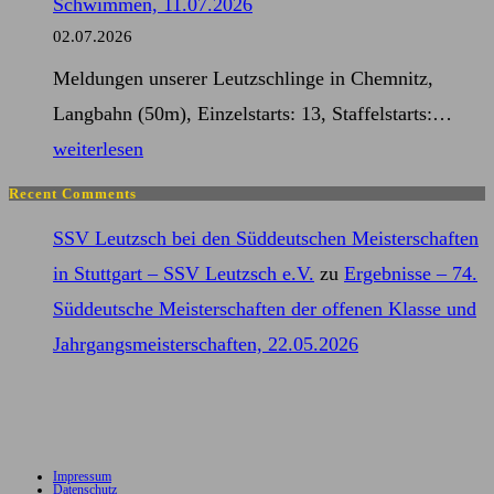
Schwimmen, 11.07.2026
Deutsche
02.07.2026
Meisterschaften
Meldungen unserer Leutzschlinge in Chemnitz,
der
Mel
Langbahn (50m), Einzelstarts: 13, Staffelstarts:…
Masters
–
weiterlesen
Kurze
Mitt
Strecken,
Recent Comments
Meis
17.07.2026
SSV Leutzsch bei den Süddeutschen Meisterschaften
im
in Stuttgart – SSV Leutzsch e.V.
zu
Ergebnisse – 74.
Sch
Süddeutsche Meisterschaften der offenen Klasse und
11.0
Jahrgangsmeisterschaften, 22.05.2026
Impressum
Datenschutz