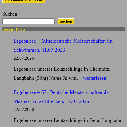
ein
Kommentieren
(optional)
Suchen
ein
Suchen
Recent Posts
Ergebnisse – Mitteldeutsche Meisterschaften im
Schwimmen, 11.07.2026
22.07.2026
Ergebnisse unserer Leutzschlinge in Chemnitz,
Ergebnisse
Langbahn (50m) Name Jg wm…
weiterlesen
–
Ergebnisse – 57. Deutsche Meisterschaften der
Mitteldeutsche
Masters Kurze Strecken, 17.07.2026
Meisterschaften
22.07.2026
im
Ergebnisse unserer Leutzschlinge in Gera, Langbahn
Schwimmen,