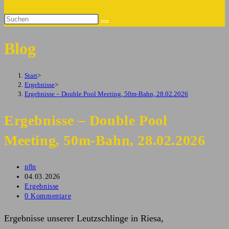
Suche
Diese
umschalten
Website
Blog
durchsuchen
Start
>
Ergebnisse
>
Ergebnisse – Double Pool Meeting, 50m-Bahn, 28.02.2026
Ergebnisse – Double Pool
Meeting, 50m-Bahn, 28.02.2026
Beitrags-
n8n
Autor:
Beitrag
04.03.2026
veröffentlicht:
Beitrags-
Ergebnisse
Kategorie:
Beitrags-
0 Kommentare
Kommentare:
Ergebnisse unserer Leutzschlinge in Riesa,