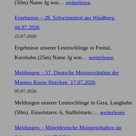
Ergebnisse
(50m) Name Jg wm…
weiterlesen
11.07.2026
–
Ergebnisse – 28. Schwimmfest am Windberg,
57.
04.07.2026
Deutsche
22.07.2026
Meisterschaften
Ergebnisse unserer Leutzschlinge in Freital,
der
Ergebnisse
Kurzbahn (25m) Name Jg wm…
weiterlesen
Masters
–
Kurze
Meldungen – 57. Deutsche Meisterschaften der
28.
Strecken,
Masters Kurze Strecken, 17.07.2026
Schwimmfest
17.07.2026
05.07.2026
am
Meldungen unserer Leutzschlinge in Gera, Langbahn
Windberg,
Meldungen
(50m), Einzelstarts: 6, Staffelstarts:…
weiterlesen
04.07.2026
–
Meldungen – Mitteldeutsche Meisterschaften im
57.