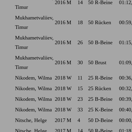
2016
M
14
50 R-Beine
01:12
Timur
Mukhametvaliiev,
2016
M
18
50 Rücken
00:59
Timur
Mukhametvaliiev,
2016
M
26
50 B-Beine
01:15
Timur
Mukhametvaliiev,
2016
M
30
50 Brust
01:09
Timur
Nikodem, Wilma
2018
W
11
25 R-Beine
00:36
Nikodem, Wilma
2018
W
15
25 Rücken
00:32
Nikodem, Wilma
2018
W
23
25 B-Beine
00:39
Nikodem, Wilma
2018
W
33
25 K-Beine
00:40
Nitsche, Helge
2017
M
4
50 D-Beine
00:00
Nitsche, Helge
2017
M
14
50 R-Beine
01:18