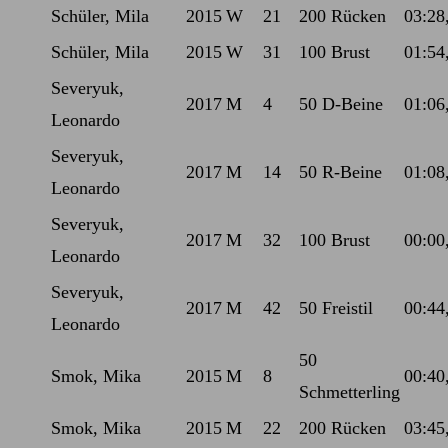
Schüler, Mila
2015
W
21
200 Rücken
03:28
Schüler, Mila
2015
W
31
100 Brust
01:54
Severyuk,
2017
M
4
50 D-Beine
01:06
Leonardo
Severyuk,
2017
M
14
50 R-Beine
01:08
Leonardo
Severyuk,
2017
M
32
100 Brust
00:00
Leonardo
Severyuk,
2017
M
42
50 Freistil
00:44
Leonardo
50
Smok, Mika
2015
M
8
00:40
Schmetterling
Smok, Mika
2015
M
22
200 Rücken
03:45