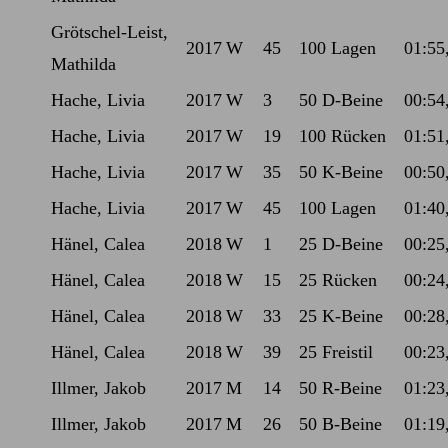
Grötschel-Leist,
2017
W
45
100 Lagen
01:55
Mathilda
Hache, Livia
2017
W
3
50 D-Beine
00:54
Hache, Livia
2017
W
19
100 Rücken
01:51
Hache, Livia
2017
W
35
50 K-Beine
00:50
Hache, Livia
2017
W
45
100 Lagen
01:40
Hänel, Calea
2018
W
1
25 D-Beine
00:25
Hänel, Calea
2018
W
15
25 Rücken
00:24
Hänel, Calea
2018
W
33
25 K-Beine
00:28
Hänel, Calea
2018
W
39
25 Freistil
00:23
Illmer, Jakob
2017
M
14
50 R-Beine
01:23
Illmer, Jakob
2017
M
26
50 B-Beine
01:19