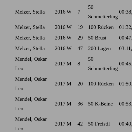
50
Melzer, Stella
2016
W
7
00:38
Schmetterling
Melzer, Stella
2016
W
19
100 Rücken
01:32
Melzer, Stella
2016
W
29
50 Brust
00:47
Melzer, Stella
2016
W
47
200 Lagen
03:11
Mendel, Oskar
50
2017
M
8
00:45
Leo
Schmetterling
Mendel, Oskar
2017
M
20
100 Rücken
01:50
Leo
Mendel, Oskar
2017
M
36
50 K-Beine
00:53
Leo
Mendel, Oskar
2017
M
42
50 Freistil
00:40
Leo