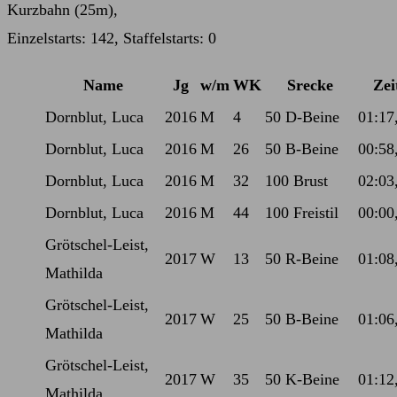
Kurzbahn (25m),
Einzelstarts: 142, Staffelstarts: 0
Name
Jg
w/m
WK
Srecke
Zei
Dornblut, Luca
2016
M
4
50 D-Beine
01:17
Dornblut, Luca
2016
M
26
50 B-Beine
00:58
Dornblut, Luca
2016
M
32
100 Brust
02:03
Dornblut, Luca
2016
M
44
100 Freistil
00:00
Grötschel-Leist,
2017
W
13
50 R-Beine
01:08
Mathilda
Grötschel-Leist,
2017
W
25
50 B-Beine
01:06
Mathilda
Grötschel-Leist,
2017
W
35
50 K-Beine
01:12
Mathilda