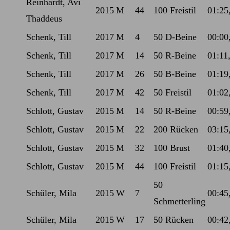
Reinhardt, Avi
2015
M
44
100 Freistil
01:25
Thaddeus
Schenk, Till
2017
M
4
50 D-Beine
00:00
Schenk, Till
2017
M
14
50 R-Beine
01:11
Schenk, Till
2017
M
26
50 B-Beine
01:19
Schenk, Till
2017
M
42
50 Freistil
01:02
Schlott, Gustav
2015
M
14
50 R-Beine
00:59
Schlott, Gustav
2015
M
22
200 Rücken
03:15
Schlott, Gustav
2015
M
32
100 Brust
01:40
Schlott, Gustav
2015
M
44
100 Freistil
01:15
50
Schüler, Mila
2015
W
7
00:45
Schmetterling
Schüler, Mila
2015
W
17
50 Rücken
00:42