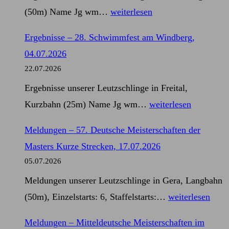
Schwimmen,
Ergebnisse
(50m) Name Jg wm…
weiterlesen
11.07.2026
–
Ergebnisse – 28. Schwimmfest am Windberg,
57.
04.07.2026
Deutsche
22.07.2026
Meisterschaften
Ergebnisse unserer Leutzschlinge in Freital,
der
Ergebnisse
Kurzbahn (25m) Name Jg wm…
weiterlesen
Masters
–
Kurze
Meldungen – 57. Deutsche Meisterschaften der
28.
Strecken,
Masters Kurze Strecken, 17.07.2026
Schwimmfest
17.07.2026
05.07.2026
am
Meldungen unserer Leutzschlinge in Gera, Langbahn
Windberg,
Meldungen
(50m), Einzelstarts: 6, Staffelstarts:…
weiterlesen
04.07.2026
–
Meldungen – Mitteldeutsche Meisterschaften im