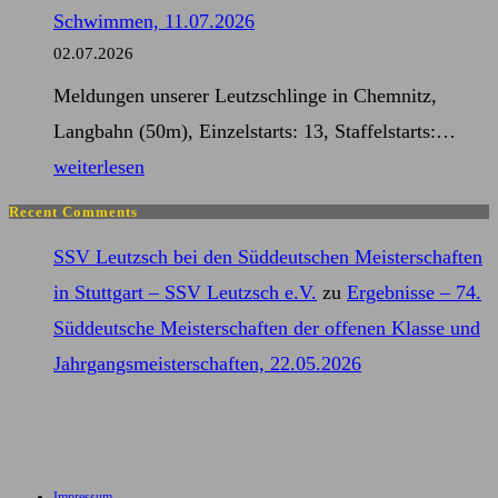
57.
Schwimmen, 11.07.2026
Deutsche
02.07.2026
Meisterschaften
Meldungen unserer Leutzschlinge in Chemnitz,
der
Mel
Langbahn (50m), Einzelstarts: 13, Staffelstarts:…
Masters
–
weiterlesen
Kurze
Mitt
Strecken,
Recent Comments
Meis
17.07.2026
SSV Leutzsch bei den Süddeutschen Meisterschaften
im
in Stuttgart – SSV Leutzsch e.V.
zu
Ergebnisse – 74.
Sch
Süddeutsche Meisterschaften der offenen Klasse und
11.0
Jahrgangsmeisterschaften, 22.05.2026
Impressum