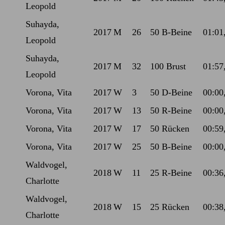
Leopold
Suhayda,
2017
M
26
50 B-Beine
01:01
Leopold
Suhayda,
2017
M
32
100 Brust
01:57
Leopold
Vorona, Vita
2017
W
3
50 D-Beine
00:00
Vorona, Vita
2017
W
13
50 R-Beine
00:00
Vorona, Vita
2017
W
17
50 Rücken
00:59
Vorona, Vita
2017
W
25
50 B-Beine
00:00
Waldvogel,
2018
W
11
25 R-Beine
00:36
Charlotte
Waldvogel,
2018
W
15
25 Rücken
00:38
Charlotte