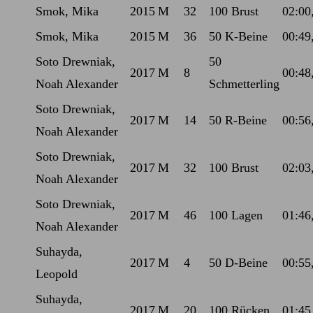
Smok, Mika
2015
M
32
100 Brust
02:00
Smok, Mika
2015
M
36
50 K-Beine
00:49
Soto Drewniak,
50
2017
M
8
00:48
Noah Alexander
Schmetterling
Soto Drewniak,
2017
M
14
50 R-Beine
00:56
Noah Alexander
Soto Drewniak,
2017
M
32
100 Brust
02:03
Noah Alexander
Soto Drewniak,
2017
M
46
100 Lagen
01:46
Noah Alexander
Suhayda,
2017
M
4
50 D-Beine
00:55
Leopold
Suhayda,
2017
M
20
100 Rücken
01:45