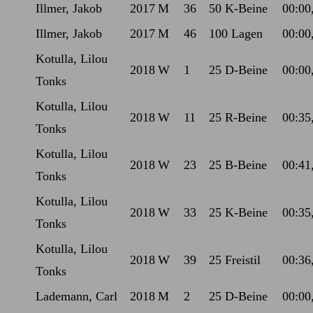
Illmer, Jakob
2017
M
36
50 K-Beine
00:00
Illmer, Jakob
2017
M
46
100 Lagen
00:00
Kotulla, Lilou
2018
W
1
25 D-Beine
00:00
Tonks
Kotulla, Lilou
2018
W
11
25 R-Beine
00:35
Tonks
Kotulla, Lilou
2018
W
23
25 B-Beine
00:41
Tonks
Kotulla, Lilou
2018
W
33
25 K-Beine
00:35
Tonks
Kotulla, Lilou
2018
W
39
25 Freistil
00:36
Tonks
Lademann, Carl
2018
M
2
25 D-Beine
00:00