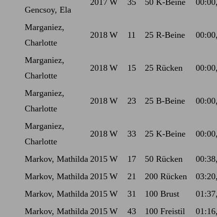
2017
W
35
50 K-Beine
00:00
Gencsoy, Ela
Marganiez,
2018
W
11
25 R-Beine
00:00
Charlotte
Marganiez,
2018
W
15
25 Rücken
00:00
Charlotte
Marganiez,
2018
W
23
25 B-Beine
00:00
Charlotte
Marganiez,
2018
W
33
25 K-Beine
00:00
Charlotte
Markov, Mathilda
2015
W
17
50 Rücken
00:38
Markov, Mathilda
2015
W
21
200 Rücken
03:20
Markov, Mathilda
2015
W
31
100 Brust
01:37
Markov, Mathilda
2015
W
43
100 Freistil
01:16