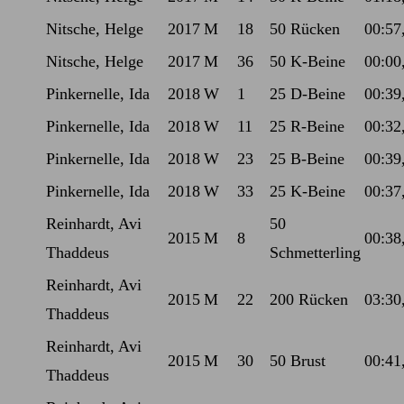
Nitsche, Helge
2017
M
18
50 Rücken
00:57
Nitsche, Helge
2017
M
36
50 K-Beine
00:00
Pinkernelle, Ida
2018
W
1
25 D-Beine
00:39
Pinkernelle, Ida
2018
W
11
25 R-Beine
00:32
Pinkernelle, Ida
2018
W
23
25 B-Beine
00:39
Pinkernelle, Ida
2018
W
33
25 K-Beine
00:37
Reinhardt, Avi
50
2015
M
8
00:38
Thaddeus
Schmetterling
Reinhardt, Avi
2015
M
22
200 Rücken
03:30
Thaddeus
Reinhardt, Avi
2015
M
30
50 Brust
00:41
Thaddeus