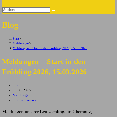
Suche
Diese
umschalten
Website
Blog
durchsuchen
Start
>
Meldungen
>
Meldungen – Start in den Frühling 2026, 15.03.2026
Meldungen – Start in den
Frühling 2026, 15.03.2026
Beitrags-
n8n
Autor:
Beitrag
08.03.2026
veröffentlicht:
Beitrags-
Meldungen
Kategorie:
Beitrags-
0 Kommentare
Kommentare:
Meldungen unserer Leutzschlinge in Chemnitz,