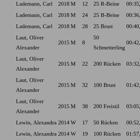
Lademann, Carl
2018
M
12
25 R-Beine
00:35
Lademann, Carl
2018
M
24
25 B-Beine
00:36
Lademann, Carl
2018
M
28
25 Brust
00:40
Laut, Oliver
50
2015
M
8
00:42
Alexander
Schmetterling
Laut, Oliver
2015
M
22
200 Rücken
03:32
Alexander
Laut, Oliver
2015
M
32
100 Brust
01:42
Alexander
Laut, Oliver
2015
M
38
200 Freistil
03:05
Alexander
Lewin, Alexandra
2014
W
17
50 Rücken
00:52
Lewin, Alexandra
2014
W
19
100 Rücken
01:57