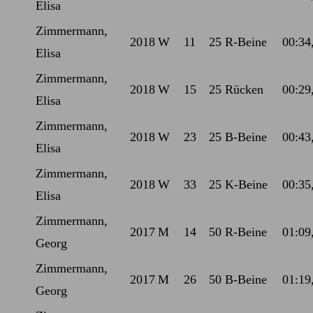
Elisa
Zimmermann,
2018
W
11
25 R-Beine
00:34
Elisa
Zimmermann,
2018
W
15
25 Rücken
00:29
Elisa
Zimmermann,
2018
W
23
25 B-Beine
00:43
Elisa
Zimmermann,
2018
W
33
25 K-Beine
00:35
Elisa
Zimmermann,
2017
M
14
50 R-Beine
01:09
Georg
Zimmermann,
2017
M
26
50 B-Beine
01:19
Georg