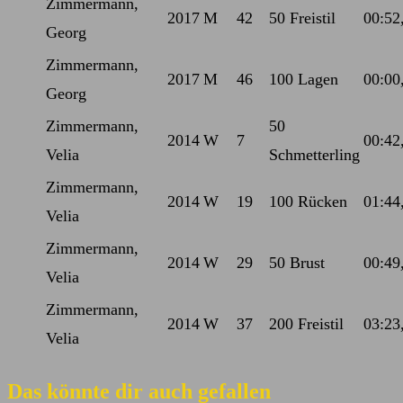
Zimmermann,
2017
M
42
50 Freistil
00:52
Georg
Zimmermann,
2017
M
46
100 Lagen
00:00
Georg
Zimmermann,
50
2014
W
7
00:42
Velia
Schmetterling
Zimmermann,
2014
W
19
100 Rücken
01:44
Velia
Zimmermann,
2014
W
29
50 Brust
00:49
Velia
Zimmermann,
2014
W
37
200 Freistil
03:23
Velia
Das könnte dir auch gefallen