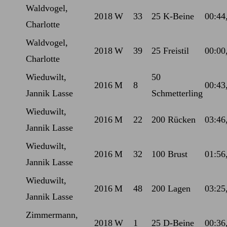
Waldvogel,
2018
W
33
25 K-Beine
00:44
Charlotte
Waldvogel,
2018
W
39
25 Freistil
00:00
Charlotte
Wieduwilt,
50
2016
M
8
00:43
Jannik Lasse
Schmetterling
Wieduwilt,
2016
M
22
200 Rücken
03:46
Jannik Lasse
Wieduwilt,
2016
M
32
100 Brust
01:56
Jannik Lasse
Wieduwilt,
2016
M
48
200 Lagen
03:25
Jannik Lasse
Zimmermann,
2018
W
1
25 D-Beine
00:36