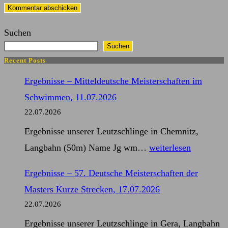
Kommentieren
zum
ein
ein
Kommentieren
(optional)
Suchen
ein
Suchen
Recent Posts
Ergebnisse – Mitteldeutsche Meisterschaften im
Schwimmen, 11.07.2026
22.07.2026
Ergebnisse unserer Leutzschlinge in Chemnitz,
Ergebnisse
Langbahn (50m) Name Jg wm…
weiterlesen
–
Ergebnisse – 57. Deutsche Meisterschaften der
Mitteldeutsche
Masters Kurze Strecken, 17.07.2026
Meisterschaften
22.07.2026
im
Ergebnisse unserer Leutzschlinge in Gera, Langbahn