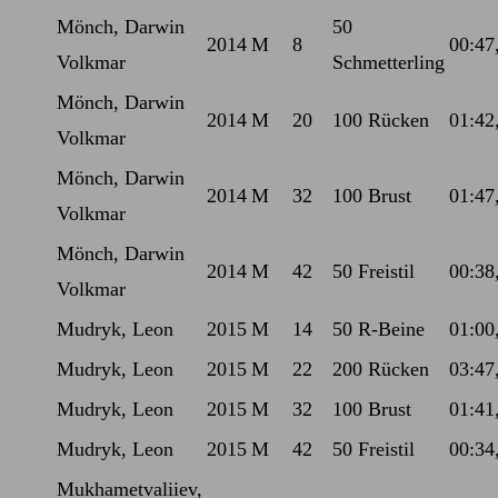
Mönch, Darwin
50
2014
M
8
00:47
Volkmar
Schmetterling
Mönch, Darwin
2014
M
20
100 Rücken
01:42
Volkmar
Mönch, Darwin
2014
M
32
100 Brust
01:47
Volkmar
Mönch, Darwin
2014
M
42
50 Freistil
00:38
Volkmar
Mudryk, Leon
2015
M
14
50 R-Beine
01:00
Mudryk, Leon
2015
M
22
200 Rücken
03:47
Mudryk, Leon
2015
M
32
100 Brust
01:41
Mudryk, Leon
2015
M
42
50 Freistil
00:34
Mukhametvaliiev,