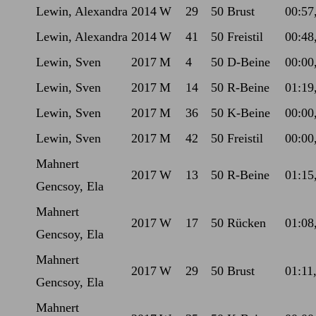
Lewin, Alexandra
2014
W
29
50 Brust
00:57
Lewin, Alexandra
2014
W
41
50 Freistil
00:48
Lewin, Sven
2017
M
4
50 D-Beine
00:00
Lewin, Sven
2017
M
14
50 R-Beine
01:19
Lewin, Sven
2017
M
36
50 K-Beine
00:00
Lewin, Sven
2017
M
42
50 Freistil
00:00
Mahnert
2017
W
13
50 R-Beine
01:15
Gencsoy, Ela
Mahnert
2017
W
17
50 Rücken
01:08
Gencsoy, Ela
Mahnert
2017
W
29
50 Brust
01:11
Gencsoy, Ela
Mahnert