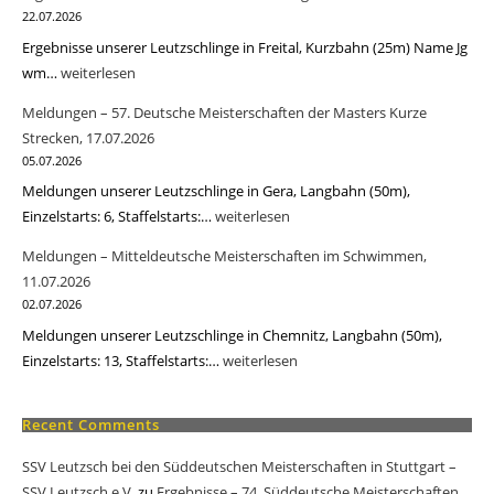
57.
22.07.2026
Deutsche
Ergebnisse unserer Leutzschlinge in Freital, Kurzbahn (25m) Name Jg
Meisterschaften
wm…
Ergebnisse
weiterlesen
der
–
Meldungen – 57. Deutsche Meisterschaften der Masters Kurze
Masters
28.
Strecken, 17.07.2026
Kurze
Schwimmfest
05.07.2026
Strecken,
am
Meldungen unserer Leutzschlinge in Gera, Langbahn (50m),
17.07.2026
Windberg,
Einzelstarts: 6, Staffelstarts:…
Meldungen
weiterlesen
04.07.2026
–
Meldungen – Mitteldeutsche Meisterschaften im Schwimmen,
57.
11.07.2026
Deutsche
02.07.2026
Meisterschaften
Meldungen unserer Leutzschlinge in Chemnitz, Langbahn (50m),
der
Einzelstarts: 13, Staffelstarts:…
Meldungen
weiterlesen
Masters
–
Kurze
Mitteldeutsche
Recent Comments
Strecken,
Meisterschaften
17.07.2026
SSV Leutzsch bei den Süddeutschen Meisterschaften in Stuttgart –
im
SSV Leutzsch e.V.
zu
Ergebnisse – 74. Süddeutsche Meisterschaften