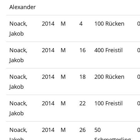
Alexander
Noack,
2014
M
4
100 Rücken
0
Jakob
Noack,
2014
M
16
400 Freistil
0
Jakob
Noack,
2014
M
18
200 Rücken
0
Jakob
Noack,
2014
M
22
100 Freistil
0
Jakob
Noack,
2014
M
26
50
0
Jakob
Schmetterling