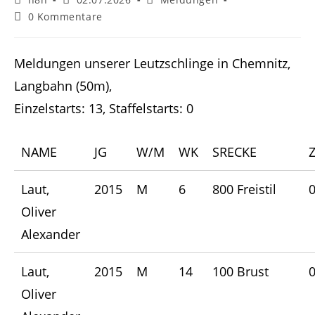
Autor:
veröffentlicht:
Kategorie:
Beitrags-
0 Kommentare
Kommentare:
Meldungen unserer Leutzschlinge in Chemnitz,
Langbahn (50m),
Einzelstarts: 13, Staffelstarts: 0
NAME
JG
W/M
WK
SRECKE
Z
Laut,
2015
M
6
800 Freistil
0
Oliver
Alexander
Laut,
2015
M
14
100 Brust
0
Oliver