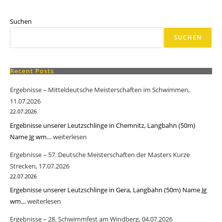
Suchen
SUCHEN
Recent Posts
Ergebnisse – Mitteldeutsche Meisterschaften im Schwimmen,
11.07.2026
22.07.2026
Ergebnisse unserer Leutzschlinge in Chemnitz, Langbahn (50m)
Name Jg wm…
Ergebnisse
weiterlesen
–
Ergebnisse – 57. Deutsche Meisterschaften der Masters Kurze
Mitteldeutsche
Strecken, 17.07.2026
Meisterschaften
22.07.2026
im
Ergebnisse unserer Leutzschlinge in Gera, Langbahn (50m) Name Jg
Schwimmen,
wm…
Ergebnisse
weiterlesen
11.07.2026
–
Ergebnisse – 28. Schwimmfest am Windberg, 04.07.2026