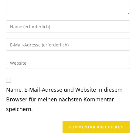
Gib
deinen
Namen
Gib
oder
deine
Benutzernamen
E-
Gib
zum
Mail-
deine
Kommentieren
Adresse
Website-
ein
zum
URL
Kommentieren
Name, E-Mail-Adresse und Website in diesem
ein
ein
(optional)
Browser für meinen nächsten Kommentar
speichern.