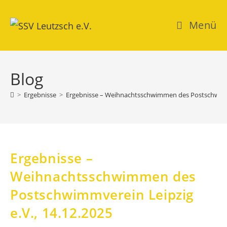
Zum
Inhalt
Menü
springen
Blog
>
Ergebnisse
>
Ergebnisse – Weihnachtsschwimmen des Postschwimmv
Ergebnisse –
Weihnachtsschwimmen des
Postschwimmverein Leipzig
e.V., 14.12.2025