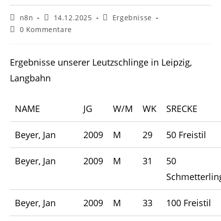
Beitrags-
Beitrag
Beitrags-
n8n
14.12.2025
Ergebnisse
Autor:
veröffentlicht:
Kategorie:
Beitrags-
0 Kommentare
Kommentare:
Ergebnisse unserer Leutzschlinge in Leipzig,
Langbahn
NAME
JG
W/M
WK
SRECKE
Beyer, Jan
2009
M
29
50 Freistil
Beyer, Jan
2009
M
31
50
Schmetterlin
Beyer, Jan
2009
M
33
100 Freistil