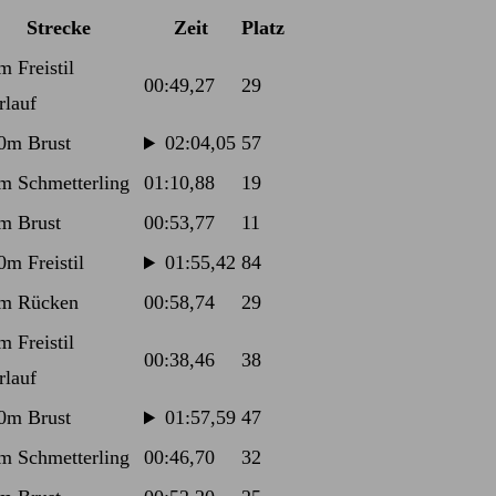
Strecke
Zeit
Platz
m Freistil
00:49,27
29
rlauf
0m Brust
02:04,05
57
m Schmetterling
01:10,88
19
m Brust
00:53,77
11
0m Freistil
01:55,42
84
m Rücken
00:58,74
29
m Freistil
00:38,46
38
rlauf
0m Brust
01:57,59
47
m Schmetterling
00:46,70
32