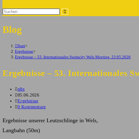
Suche
Diese
umschalten
Website
Blog
durchsuchen
Start
>
Ergebnisse
>
Ergebnisse – 53. Internationales Swimcity Wels Meeting, 23.05.2026
Ergebnisse – 53. Internationales S
Beitrags-
n8n
Autor:
Beitrag
05.06.2026
veröffentlicht:
Beitrags-
Ergebnisse
Kategorie:
Beitrags-
0 Kommentare
Kommentare:
Ergebnisse unserer Leutzschlinge in Wels,
Langbahn (50m)