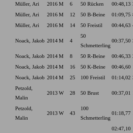
Müller, Ari
2016
M
6
50 Rücken
00:48,13
Müller, Ari
2016
M
12
50 B-Beine
01:09,75
Müller, Ari
2016
M
14
50 Freistil
00:44,63
50
Noack, Jakob
2014
M
4
00:37,50
Schmetterling
Noack, Jakob
2014
M
8
50 R-Beine
00:46,33
Noack, Jakob
2014
M
16
50 K-Beine
00:46,60
Noack, Jakob
2014
M
25
100 Freistil
01:14,02
Petzold,
2013
W
28
50 Brust
00:37,01
Malin
Petzold,
100
2013
W
43
01:18,77
Malin
Schmetterling
02:47,10