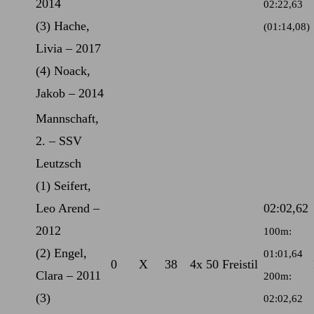
2014
02:22,63
(3) Hache,
(01:14,08)
Livia – 2017
(4) Noack,
Jakob – 2014
Mannschaft,
2. – SSV
Leutzsch
(1) Seifert,
Leo Arend –
02:02,62
2012
100m:
(2) Engel,
01:01,64
0
X
38
4x 50 Freistil
Clara – 2011
200m:
(3)
02:02,62