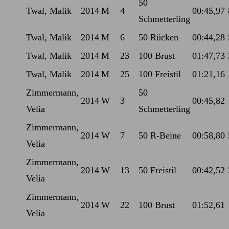
50
Twal, Malik
2014
M
4
00:45,97
Schmetterling
Twal, Malik
2014
M
6
50 Rücken
00:44,28
Twal, Malik
2014
M
23
100 Brust
01:47,73
Twal, Malik
2014
M
25
100 Freistil
01:21,16
Zimmermann,
50
2014
W
3
00:45,82
Velia
Schmetterling
Zimmermann,
2014
W
7
50 R-Beine
00:58,80
Velia
Zimmermann,
2014
W
13
50 Freistil
00:42,52
Velia
Zimmermann,
2014
W
22
100 Brust
01:52,61
Velia