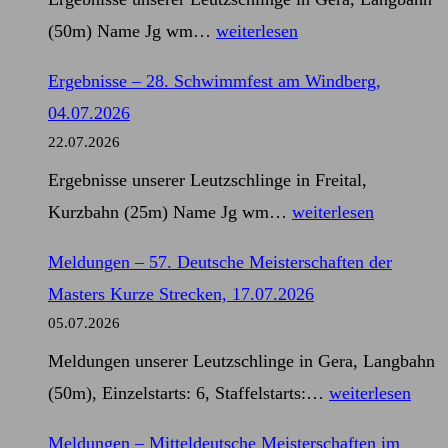
Schwimmen,
Ergebnisse
(50m) Name Jg wm…
weiterlesen
11.07.2026
–
Ergebnisse – 28. Schwimmfest am Windberg,
57.
04.07.2026
Deutsche
22.07.2026
Meisterschaften
Ergebnisse unserer Leutzschlinge in Freital,
der
Ergebnisse
Kurzbahn (25m) Name Jg wm…
weiterlesen
Masters
–
Kurze
Meldungen – 57. Deutsche Meisterschaften der
28.
Strecken,
Masters Kurze Strecken, 17.07.2026
Schwimmfest
17.07.2026
05.07.2026
am
Meldungen unserer Leutzschlinge in Gera, Langbahn
Windberg,
Meldungen
(50m), Einzelstarts: 6, Staffelstarts:…
weiterlesen
04.07.2026
–
Meldungen – Mitteldeutsche Meisterschaften im