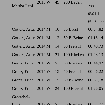
2013
W
49
200 Lagen
Martha Leni
200m:
03:01,11
(01:35,32)
Gottert, Artur
2014
M
10
50 Brust
00:54,82
Gottert, Artur
2014
M
12
50 B-Beine
01:13,14
Gottert, Artur
2014
M
14
50 Freistil
00:40,73
Gottert, Artur
2014
M
21
100 Rücken
01:43,13
Grenz, Frida
2015
W
5
50 Rücken
00:44,92
Grenz, Frida
2015
W
13
50 Freistil
00:36,22
Grenz, Frida
2015
W
15
50 K-Beine
00:51,18
Grenz, Frida
2015
W
24
100 Freistil
01:26,05
Grötschel-
Leist,
2017
W
5
50 Rücken
00:54,77