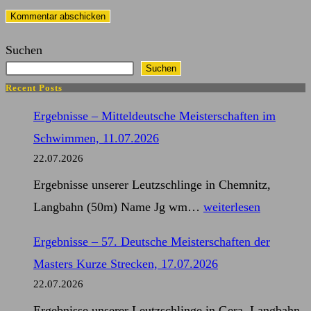
Kommentieren
zum
ein
ein
Kommentieren
(optional)
Suchen
ein
Suchen
Recent Posts
Ergebnisse – Mitteldeutsche Meisterschaften im
Schwimmen, 11.07.2026
22.07.2026
Ergebnisse unserer Leutzschlinge in Chemnitz,
Ergebnisse
Langbahn (50m) Name Jg wm…
weiterlesen
–
Ergebnisse – 57. Deutsche Meisterschaften der
Mitteldeutsche
Masters Kurze Strecken, 17.07.2026
Meisterschaften
22.07.2026
im
Ergebnisse unserer Leutzschlinge in Gera, Langbahn