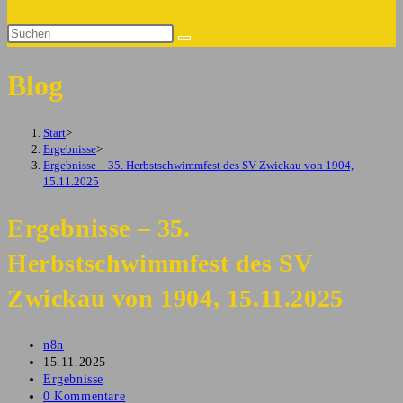
Suche
Diese
umschalten
Website
Blog
durchsuchen
Start
>
Ergebnisse
>
Ergebnisse – 35. Herbstschwimmfest des SV Zwickau von 1904,
15.11.2025
Ergebnisse – 35.
Herbstschwimmfest des SV
Zwickau von 1904, 15.11.2025
Beitrags-
n8n
Autor:
Beitrag
15.11.2025
veröffentlicht:
Beitrags-
Ergebnisse
Kategorie:
Beitrags-
0 Kommentare