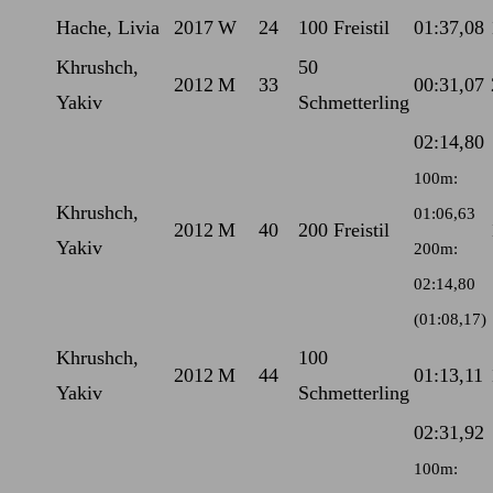
Hache, Livia
2017
W
24
100 Freistil
01:37,08
Khrushch,
50
2012
M
33
00:31,07
Yakiv
Schmetterling
02:14,80
100m:
Khrushch,
01:06,63
2012
M
40
200 Freistil
Yakiv
200m:
02:14,80
(01:08,17)
Khrushch,
100
2012
M
44
01:13,11
Yakiv
Schmetterling
02:31,92
100m: