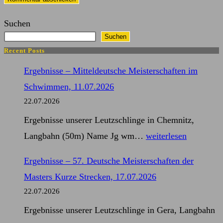
ein
Kommentieren
(optional)
Suchen
ein
Suchen
Recent Posts
Ergebnisse – Mitteldeutsche Meisterschaften im
Schwimmen, 11.07.2026
22.07.2026
Ergebnisse unserer Leutzschlinge in Chemnitz,
Ergebnisse
Langbahn (50m) Name Jg wm…
weiterlesen
–
Ergebnisse – 57. Deutsche Meisterschaften der
Mitteldeutsche
Masters Kurze Strecken, 17.07.2026
Meisterschaften
22.07.2026
im
Ergebnisse unserer Leutzschlinge in Gera, Langbahn
Schwimmen,