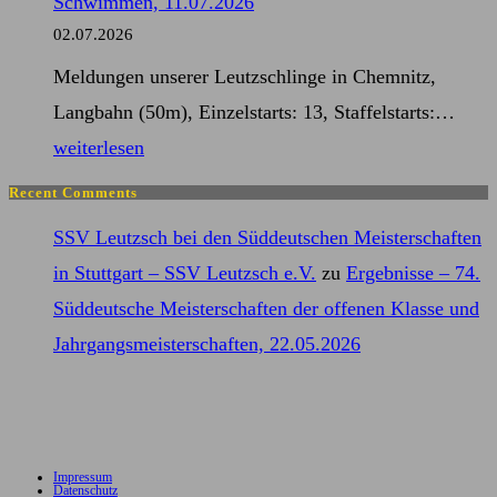
Schwimmen, 11.07.2026
Deutsche
02.07.2026
Meisterschaften
Meldungen unserer Leutzschlinge in Chemnitz,
der
Mel
Langbahn (50m), Einzelstarts: 13, Staffelstarts:…
Masters
–
weiterlesen
Kurze
Mitt
Strecken,
Recent Comments
Meis
17.07.2026
SSV Leutzsch bei den Süddeutschen Meisterschaften
im
in Stuttgart – SSV Leutzsch e.V.
zu
Ergebnisse – 74.
Sch
Süddeutsche Meisterschaften der offenen Klasse und
11.0
Jahrgangsmeisterschaften, 22.05.2026
Impressum
Datenschutz