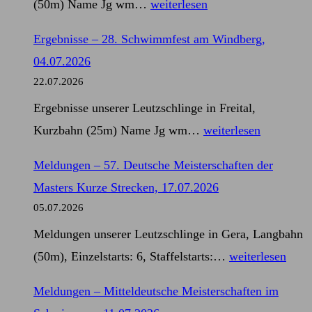
Ergebnisse
(50m) Name Jg wm…
weiterlesen
11.07.2026
–
Ergebnisse – 28. Schwimmfest am Windberg,
57.
04.07.2026
Deutsche
22.07.2026
Meisterschaften
Ergebnisse unserer Leutzschlinge in Freital,
der
Ergebnisse
Kurzbahn (25m) Name Jg wm…
weiterlesen
Masters
–
Kurze
Meldungen – 57. Deutsche Meisterschaften der
28.
Strecken,
Masters Kurze Strecken, 17.07.2026
Schwimmfest
17.07.2026
05.07.2026
am
Meldungen unserer Leutzschlinge in Gera, Langbahn
Windberg,
Meldungen
(50m), Einzelstarts: 6, Staffelstarts:…
weiterlesen
04.07.2026
–
Meldungen – Mitteldeutsche Meisterschaften im
57.