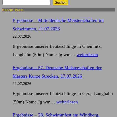
Suchen
Recent Posts
Ergebnisse – Mitteldeutsche Meisterschaften im
Schwimmen, 11.07.2026
22.07.2026
Ergebnisse unserer Leutzschlinge in Chemnitz,
Ergebnisse
Langbahn (50m) Name Jg wm…
weiterlesen
–
Ergebnisse – 57. Deutsche Meisterschaften der
Mitteldeutsche
Masters Kurze Strecken, 17.07.2026
Meisterschaften
22.07.2026
im
Ergebnisse unserer Leutzschlinge in Gera, Langbahn
Schwimmen,
Ergebnisse
(50m) Name Jg wm…
weiterlesen
11.07.2026
–
Ergebnisse – 28. Schwimmfest am Windberg,