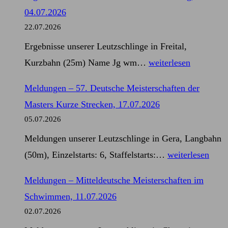
57.
04.07.2026
Deutsche
22.07.2026
Meisterschaften
Ergebnisse unserer Leutzschlinge in Freital,
der
Ergebnisse
Kurzbahn (25m) Name Jg wm…
weiterlesen
Masters
–
Kurze
Meldungen – 57. Deutsche Meisterschaften der
28.
Strecken,
Masters Kurze Strecken, 17.07.2026
Schwimmfest
17.07.2026
05.07.2026
am
Meldungen unserer Leutzschlinge in Gera, Langbahn
Windberg,
Meldungen
(50m), Einzelstarts: 6, Staffelstarts:…
weiterlesen
04.07.2026
–
Meldungen – Mitteldeutsche Meisterschaften im
57.
Schwimmen, 11.07.2026
Deutsche
02.07.2026
Meisterschaften