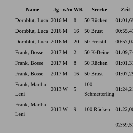
Name
Jg
w/m
WK
Srecke
Zeit
Dornblut, Luca
2016
M
8
50 Rücken
01:01,6
Dornblut, Luca
2016
M
16
50 Brust
00:55,4
Dornblut, Luca
2016
M
20
50 Freistil
00:57,0
Frank, Bosse
2017
M
2
50 K-Beine
01:09,7
Frank, Bosse
2017
M
8
50 Rücken
01:01,3
Frank, Bosse
2017
M
16
50 Brust
01:07,2
Frank, Martha
100
2013
W
5
01:24,2
Leni
Schmetterling
Frank, Martha
2013
W
9
100 Rücken
01:22,0
Leni
02:59,5