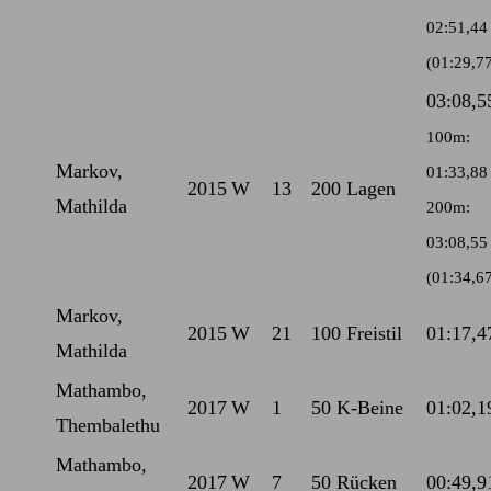
02:51,44
(01:29,7
03:08,5
100m:
Markov,
01:33,88
2015
W
13
200 Lagen
Mathilda
200m:
03:08,55
(01:34,6
Markov,
2015
W
21
100 Freistil
01:17,4
Mathilda
Mathambo,
2017
W
1
50 K-Beine
01:02,1
Thembalethu
Mathambo,
2017
W
7
50 Rücken
00:49,9