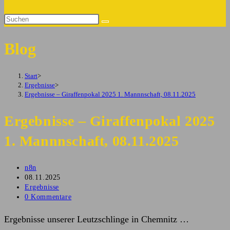
Suche
Diese
umschalten
Website
Blog
durchsuchen
Start
>
Ergebnisse
>
Ergebnisse – Giraffenpokal 2025 1. Mannnschaft, 08.11.2025
Ergebnisse – Giraffenpokal 2025
1. Mannnschaft, 08.11.2025
Beitrags-
n8n
Autor:
Beitrag
08.11.2025
veröffentlicht:
Beitrags-
Ergebnisse
Kategorie:
Beitrags-
0 Kommentare
Kommentare:
Ergebnisse unserer Leutzschlinge in Chemnitz …