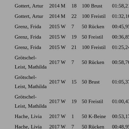
Gottert, Artur
2014
M
18
100 Brust
01:58,2
Gottert, Artur
2014
M
22
100 Freistil
01:32,1
Grenz, Frida
2015
W
7
50 Rücken
00:45,9
Grenz, Frida
2015
W
19
50 Freistil
00:36,8
Grenz, Frida
2015
W
21
100 Freistil
01:25,2
Grötschel-
2017
W
7
50 Rücken
00:58,7
Leist, Mathilda
Grötschel-
2017
W
15
50 Brust
01:05,3
Leist, Mathilda
Grötschel-
2017
W
19
50 Freistil
01:00,4
Leist, Mathilda
Hache, Livia
2017
W
1
50 K-Beine
00:53,1
Hache, Livia
2017
W
7
50 Rücken
00:48,9