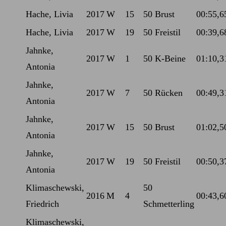
Hache, Livia
2017
W
15
50 Brust
00:55,6
Hache, Livia
2017
W
19
50 Freistil
00:39,6
Jahnke,
2017
W
1
50 K-Beine
01:10,3
Antonia
Jahnke,
2017
W
7
50 Rücken
00:49,3
Antonia
Jahnke,
2017
W
15
50 Brust
01:02,5
Antonia
Jahnke,
2017
W
19
50 Freistil
00:50,3
Antonia
Klimaschewski,
50
2016
M
4
00:43,6
Friedrich
Schmetterling
Klimaschewski,