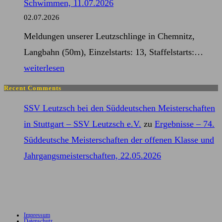
Schwimmen, 11.07.2026
Deutsche
02.07.2026
Meisterschaften
Meldungen unserer Leutzschlinge in Chemnitz,
der
Mel
Langbahn (50m), Einzelstarts: 13, Staffelstarts:…
Masters
–
weiterlesen
Kurze
Mitt
Strecken,
Recent Comments
Meis
17.07.2026
SSV Leutzsch bei den Süddeutschen Meisterschaften
im
in Stuttgart – SSV Leutzsch e.V.
zu
Ergebnisse – 74.
Sch
Süddeutsche Meisterschaften der offenen Klasse und
11.0
Jahrgangsmeisterschaften, 22.05.2026
Impressum
Datenschutz