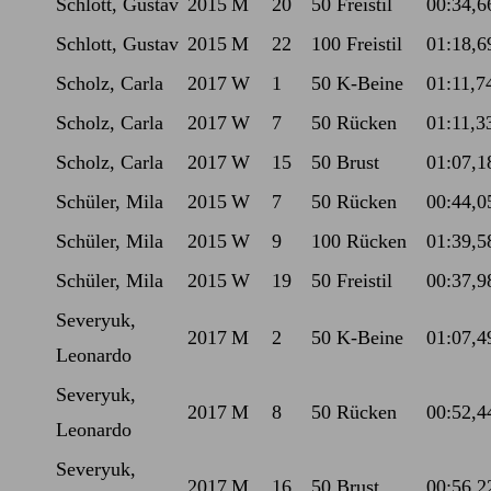
Schlott, Gustav
2015
M
20
50 Freistil
00:34,6
Schlott, Gustav
2015
M
22
100 Freistil
01:18,6
Scholz, Carla
2017
W
1
50 K-Beine
01:11,7
Scholz, Carla
2017
W
7
50 Rücken
01:11,3
Scholz, Carla
2017
W
15
50 Brust
01:07,1
Schüler, Mila
2015
W
7
50 Rücken
00:44,0
Schüler, Mila
2015
W
9
100 Rücken
01:39,5
Schüler, Mila
2015
W
19
50 Freistil
00:37,9
Severyuk,
2017
M
2
50 K-Beine
01:07,4
Leonardo
Severyuk,
2017
M
8
50 Rücken
00:52,4
Leonardo
Severyuk,
2017
M
16
50 Brust
00:56,2