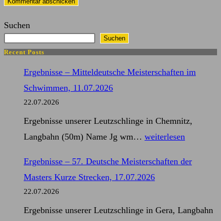
ein
Kommentieren
(optional)
Suchen
ein
Suchen
Recent Posts
Ergebnisse – Mitteldeutsche Meisterschaften im
Schwimmen, 11.07.2026
22.07.2026
Ergebnisse unserer Leutzschlinge in Chemnitz,
Ergebnisse
Langbahn (50m) Name Jg wm…
weiterlesen
–
Ergebnisse – 57. Deutsche Meisterschaften der
Mitteldeutsche
Masters Kurze Strecken, 17.07.2026
Meisterschaften
22.07.2026
im
Ergebnisse unserer Leutzschlinge in Gera, Langbahn
Schwimmen,