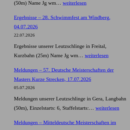
Ergebnisse
(50m) Name Jg wm…
weiterlesen
11.07.2026
–
Ergebnisse – 28. Schwimmfest am Windberg,
57.
04.07.2026
Deutsche
22.07.2026
Meisterschaften
Ergebnisse unserer Leutzschlinge in Freital,
der
Ergebnisse
Kurzbahn (25m) Name Jg wm…
weiterlesen
Masters
–
Kurze
Meldungen – 57. Deutsche Meisterschaften der
28.
Strecken,
Masters Kurze Strecken, 17.07.2026
Schwimmfest
17.07.2026
05.07.2026
am
Meldungen unserer Leutzschlinge in Gera, Langbahn
Windberg,
Meldungen
(50m), Einzelstarts: 6, Staffelstarts:…
weiterlesen
04.07.2026
–
Meldungen – Mitteldeutsche Meisterschaften im
57.