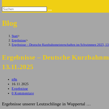
Suche
Diese
umschalten
Website
Blog
durchsuchen
Start
>
Ergebnisse
>
Ergebnisse – Deutsche Kurzbahnmeisterschaften im Schwimmen 2025, 13
Ergebnisse – Deutsche Kurzbahnm
13.11.2025
Beitrags-
n8n
Autor:
Beitrag
16.11.2025
veröffentlicht:
Beitrags-
Ergebnisse
Kategorie:
Beitrags-
0 Kommentare
Kommentare:
Ergebnisse unserer Leutzschlinge in Wuppertal …