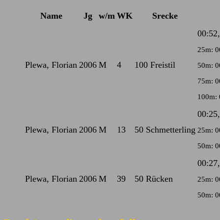
Name
Jg
w/m
WK
Srecke
00:52
25m: 0
Plewa, Florian
2006
M
4
100 Freistil
50m: 0
75m: 0
100m: 
00:25
Plewa, Florian
2006
M
13
50 Schmetterling
25m: 0
50m: 0
00:27
Plewa, Florian
2006
M
39
50 Rücken
25m: 0
50m: 0