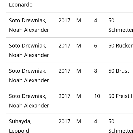
Leonardo
Soto Drewniak,
2017
M
4
50
Noah Alexander
Schmetter
Soto Drewniak,
2017
M
6
50 Rücke
Noah Alexander
Soto Drewniak,
2017
M
8
50 Brust
Noah Alexander
Soto Drewniak,
2017
M
10
50 Freistil
Noah Alexander
Suhayda,
2017
M
4
50
Leopold
Schmetter