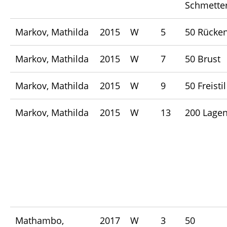
Schmetter
Markov, Mathilda
2015
W
5
50 Rücke
Markov, Mathilda
2015
W
7
50 Brust
Markov, Mathilda
2015
W
9
50 Freistil
Markov, Mathilda
2015
W
13
200 Lage
Mathambo,
2017
W
3
50