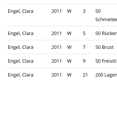
Engel, Clara
2011
W
3
50
Schmetter
Engel, Clara
2011
W
5
50 Rücke
Engel, Clara
2011
W
7
50 Brust
Engel, Clara
2011
W
9
50 Freistil
Engel, Clara
2011
W
21
200 Lage