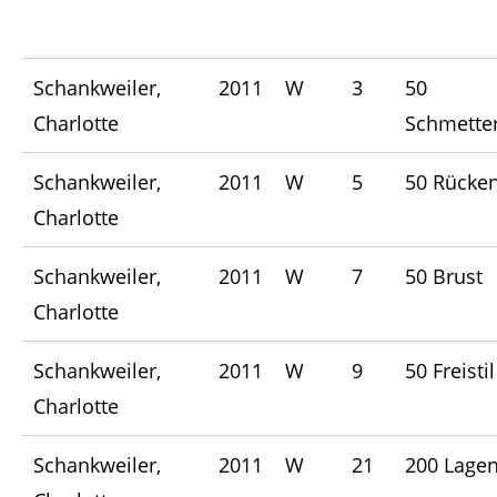
Schankweiler,
2011
W
3
50
Charlotte
Schmetter
Schankweiler,
2011
W
5
50 Rücke
Charlotte
Schankweiler,
2011
W
7
50 Brust
Charlotte
Schankweiler,
2011
W
9
50 Freistil
Charlotte
Schankweiler,
2011
W
21
200 Lage