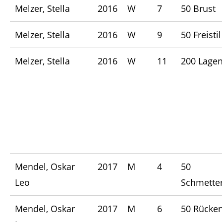
Melzer, Stella
2016
W
7
50 Brust
Melzer, Stella
2016
W
9
50 Freistil
Melzer, Stella
2016
W
11
200 Lage
Mendel, Oskar
2017
M
4
50
Leo
Schmetter
Mendel, Oskar
2017
M
6
50 Rücke