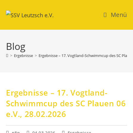
Zum
Inhalt
Menü
springen
Blog
>
Ergebnisse
>
Ergebnisse – 17. Vogtland-Schwimmcup des SC Plauen 
Ergebnisse – 17. Vogtland-
Schwimmcup des SC Plauen 06
e.V., 28.02.2026
Beitrags-
Beitrag
Beitrags-
n8n
04.03.2026
Ergebnisse