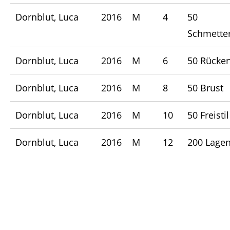
Dornblut, Luca
2016
M
4
50
Schmetter
Dornblut, Luca
2016
M
6
50 Rücke
Dornblut, Luca
2016
M
8
50 Brust
Dornblut, Luca
2016
M
10
50 Freistil
Dornblut, Luca
2016
M
12
200 Lage