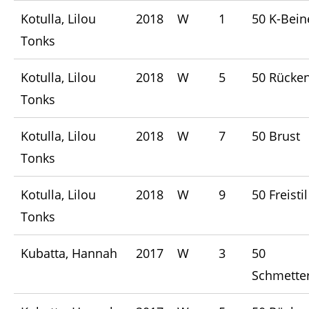
Kotulla, Lilou
2018
W
1
50 K-Bein
Tonks
Kotulla, Lilou
2018
W
5
50 Rücke
Tonks
Kotulla, Lilou
2018
W
7
50 Brust
Tonks
Kotulla, Lilou
2018
W
9
50 Freistil
Tonks
Kubatta, Hannah
2017
W
3
50
Schmetter