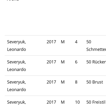
Severyuk,
2017
M
4
50
Leonardo
Schmetter
Severyuk,
2017
M
6
50 Rücke
Leonardo
Severyuk,
2017
M
8
50 Brust
Leonardo
Severyuk,
2017
M
10
50 Freistil