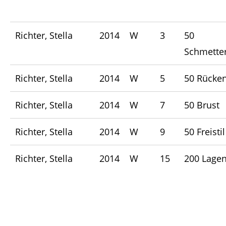
Richter, Stella
2014
W
3
50
Schmetter
Richter, Stella
2014
W
5
50 Rücke
Richter, Stella
2014
W
7
50 Brust
Richter, Stella
2014
W
9
50 Freistil
Richter, Stella
2014
W
15
200 Lage