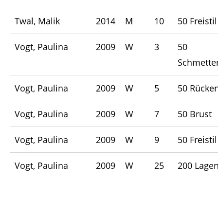
Twal, Malik
2014
M
10
50 Freistil
Vogt, Paulina
2009
W
3
50
Schmetter
Vogt, Paulina
2009
W
5
50 Rücke
Vogt, Paulina
2009
W
7
50 Brust
Vogt, Paulina
2009
W
9
50 Freistil
Vogt, Paulina
2009
W
25
200 Lage