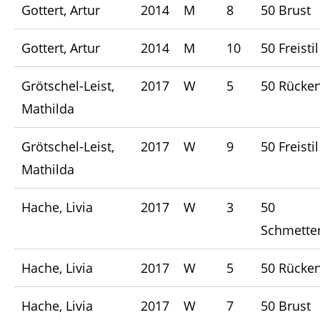
Gottert, Artur
2014
M
8
50 Brust
Gottert, Artur
2014
M
10
50 Freistil
Grötschel-Leist,
2017
W
5
50 Rücke
Mathilda
Grötschel-Leist,
2017
W
9
50 Freistil
Mathilda
Hache, Livia
2017
W
3
50
Schmetter
Hache, Livia
2017
W
5
50 Rücke
Hache, Livia
2017
W
7
50 Brust