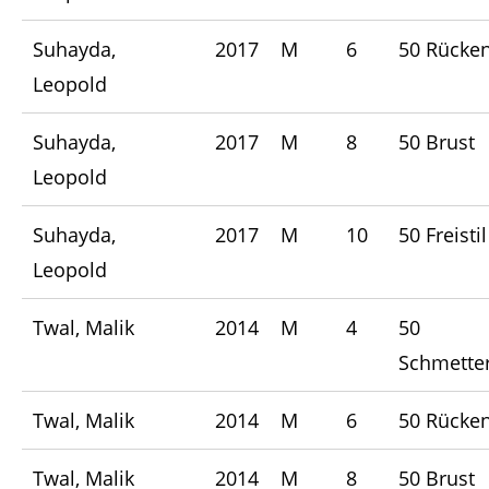
Suhayda,
2017
M
6
50 Rücke
Leopold
Suhayda,
2017
M
8
50 Brust
Leopold
Suhayda,
2017
M
10
50 Freistil
Leopold
Twal, Malik
2014
M
4
50
Schmetter
Twal, Malik
2014
M
6
50 Rücke
Twal, Malik
2014
M
8
50 Brust