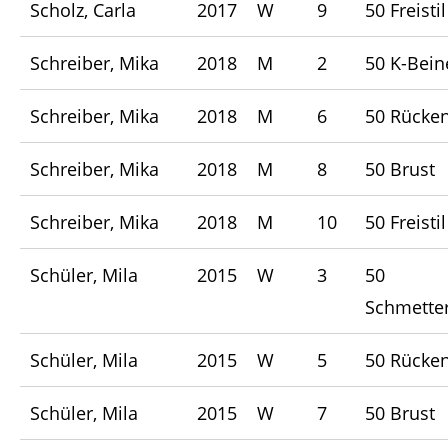
Scholz, Carla
2017
W
9
50 Freistil
Schreiber, Mika
2018
M
2
50 K-Bein
Schreiber, Mika
2018
M
6
50 Rücke
Schreiber, Mika
2018
M
8
50 Brust
Schreiber, Mika
2018
M
10
50 Freistil
Schüler, Mila
2015
W
3
50
Schmetter
Schüler, Mila
2015
W
5
50 Rücke
Schüler, Mila
2015
W
7
50 Brust