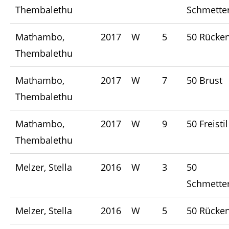
Thembalethu
Schmetter
Mathambo,
2017
W
5
50 Rücke
Thembalethu
Mathambo,
2017
W
7
50 Brust
Thembalethu
Mathambo,
2017
W
9
50 Freistil
Thembalethu
Melzer, Stella
2016
W
3
50
Schmetter
Melzer, Stella
2016
W
5
50 Rücke