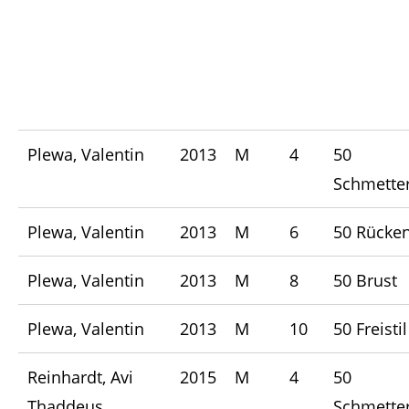
Plewa, Valentin
2013
M
4
50
Schmetter
Plewa, Valentin
2013
M
6
50 Rücke
Plewa, Valentin
2013
M
8
50 Brust
Plewa, Valentin
2013
M
10
50 Freistil
Reinhardt, Avi
2015
M
4
50
Thaddeus
Schmetter