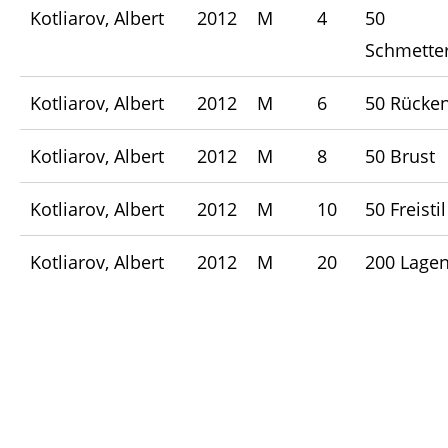
Kotliarov, Albert
2012
M
4
50
Schmetter
Kotliarov, Albert
2012
M
6
50 Rücke
Kotliarov, Albert
2012
M
8
50 Brust
Kotliarov, Albert
2012
M
10
50 Freistil
Kotliarov, Albert
2012
M
20
200 Lage