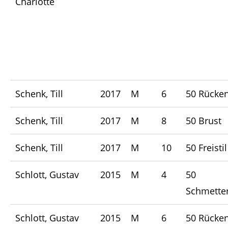
Charlotte
Schenk, Till
2017
M
6
50 Rücke
Schenk, Till
2017
M
8
50 Brust
Schenk, Till
2017
M
10
50 Freistil
Schlott, Gustav
2015
M
4
50
Schmetter
Schlott, Gustav
2015
M
6
50 Rücke