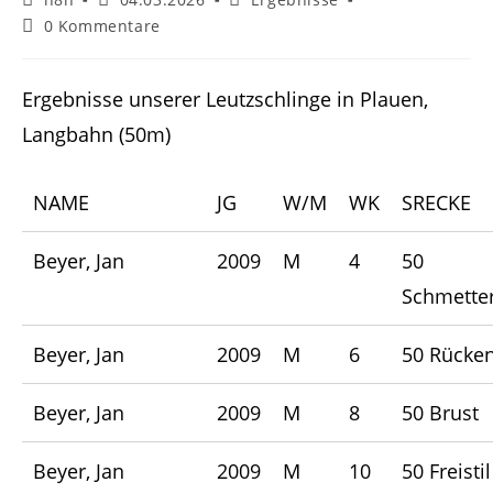
Autor:
veröffentlicht:
Kategorie:
Beitrags-
0 Kommentare
Kommentare:
Ergebnisse unserer Leutzschlinge in Plauen,
Langbahn (50m)
NAME
JG
W/M
WK
SRECKE
Beyer, Jan
2009
M
4
50
Schmetter
Beyer, Jan
2009
M
6
50 Rücke
Beyer, Jan
2009
M
8
50 Brust
Beyer, Jan
2009
M
10
50 Freistil