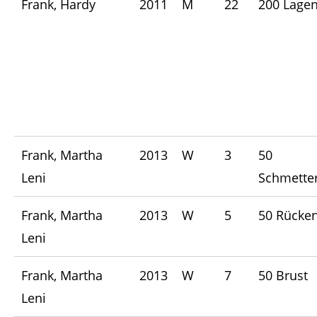
Frank, Hardy
2011
M
22
200 Lage
Frank, Martha
2013
W
3
50
Leni
Schmetter
Frank, Martha
2013
W
5
50 Rücke
Leni
Frank, Martha
2013
W
7
50 Brust
Leni