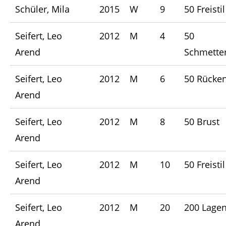
Schüler, Mila
2015
W
9
50 Freistil
Seifert, Leo
2012
M
4
50
Arend
Schmetter
Seifert, Leo
2012
M
6
50 Rücke
Arend
Seifert, Leo
2012
M
8
50 Brust
Arend
Seifert, Leo
2012
M
10
50 Freistil
Arend
Seifert, Leo
2012
M
20
200 Lage
Arend