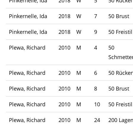
Pinkernelle, Ida
2018
W
5
50 Rücke
Pinkernelle, Ida
2018
W
7
50 Brust
Pinkernelle, Ida
2018
W
9
50 Freistil
Plewa, Richard
2010
M
4
50
Schmetter
Plewa, Richard
2010
M
6
50 Rücke
Plewa, Richard
2010
M
8
50 Brust
Plewa, Richard
2010
M
10
50 Freistil
Plewa, Richard
2010
M
24
200 Lage