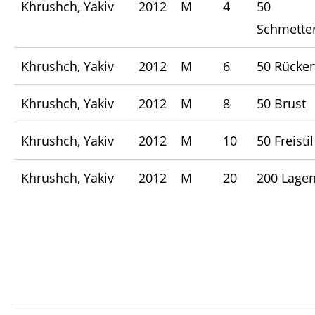
Khrushch, Yakiv
2012
M
4
50
Schmetter
Khrushch, Yakiv
2012
M
6
50 Rücke
Khrushch, Yakiv
2012
M
8
50 Brust
Khrushch, Yakiv
2012
M
10
50 Freistil
Khrushch, Yakiv
2012
M
20
200 Lage