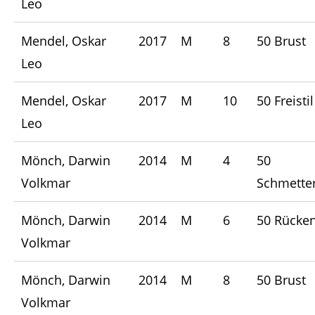
Leo
Mendel, Oskar
2017
M
8
50 Brust
Leo
Mendel, Oskar
2017
M
10
50 Freistil
Leo
Mönch, Darwin
2014
M
4
50
Volkmar
Schmetter
Mönch, Darwin
2014
M
6
50 Rücke
Volkmar
Mönch, Darwin
2014
M
8
50 Brust
Volkmar