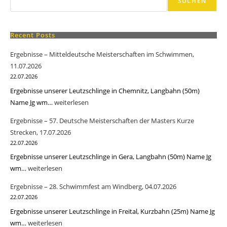
SUCHEN
Recent Posts
Ergebnisse – Mitteldeutsche Meisterschaften im Schwimmen,
11.07.2026
22.07.2026
Ergebnisse unserer Leutzschlinge in Chemnitz, Langbahn (50m)
Name Jg wm…
Ergebnisse
weiterlesen
–
Ergebnisse – 57. Deutsche Meisterschaften der Masters Kurze
Mitteldeutsche
Strecken, 17.07.2026
Meisterschaften
22.07.2026
im
Ergebnisse unserer Leutzschlinge in Gera, Langbahn (50m) Name Jg
Schwimmen,
wm…
Ergebnisse
weiterlesen
11.07.2026
–
Ergebnisse – 28. Schwimmfest am Windberg, 04.07.2026
57.
22.07.2026
Deutsche
Ergebnisse unserer Leutzschlinge in Freital, Kurzbahn (25m) Name Jg
Meisterschaften
wm…
Ergebnisse
weiterlesen