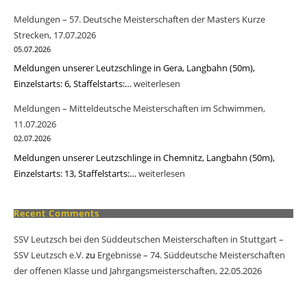
der
–
Meldungen – 57. Deutsche Meisterschaften der Masters Kurze
Masters
28.
Strecken, 17.07.2026
Kurze
Schwimmfest
05.07.2026
Strecken,
am
Meldungen unserer Leutzschlinge in Gera, Langbahn (50m),
17.07.2026
Windberg,
Einzelstarts: 6, Staffelstarts:…
Meldungen
weiterlesen
04.07.2026
–
Meldungen – Mitteldeutsche Meisterschaften im Schwimmen,
57.
11.07.2026
Deutsche
02.07.2026
Meisterschaften
Meldungen unserer Leutzschlinge in Chemnitz, Langbahn (50m),
der
Einzelstarts: 13, Staffelstarts:…
Meldungen
weiterlesen
Masters
–
Kurze
Mitteldeutsche
Recent Comments
Strecken,
Meisterschaften
17.07.2026
SSV Leutzsch bei den Süddeutschen Meisterschaften in Stuttgart –
im
SSV Leutzsch e.V.
zu
Ergebnisse – 74. Süddeutsche Meisterschaften
Schwimmen,
der offenen Klasse und Jahrgangsmeisterschaften, 22.05.2026
11.07.2026