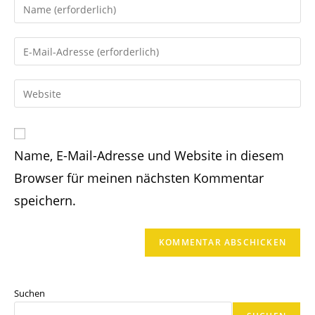
Gib
deinen
Namen
Gib
oder
deine
Benutzernamen
E-
Gib
zum
Mail-
deine
Kommentieren
Adresse
Website-
ein
zum
URL
Kommentieren
Name, E-Mail-Adresse und Website in diesem
ein
ein
(optional)
Browser für meinen nächsten Kommentar
speichern.
Suchen