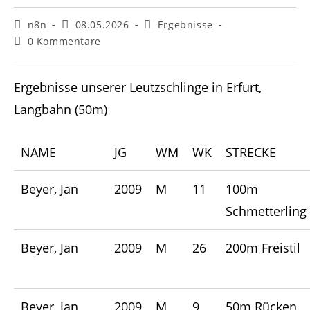
Beitrags-
Beitrag
Beitrags-
n8n
08.05.2026
Ergebnisse
Autor:
veröffentlicht:
Kategorie:
Beitrags-
0 Kommentare
Kommentare:
Ergebnisse unserer Leutzschlinge in Erfurt,
Langbahn (50m)
NAME
JG
WM
WK
STRECKE
Beyer, Jan
2009
M
11
100m
Schmetterling
Beyer, Jan
2009
M
26
200m Freistil
Beyer, Jan
2009
M
9
50m Rücken